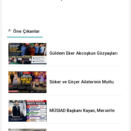
Öne Çıkanlar
Güldem Eker Akcoşkun Gözyaşları
Arasında Toprağa Verildi
Söker ve Göçer Ailelerinin Mutlu
Günü: Hamza Alp ile Ebru Evlendi
MÜSİAD Başkanı Kayan, Mersin'in
İhracatının 2,3 Milyar Doları Aştığını
Açıkladı