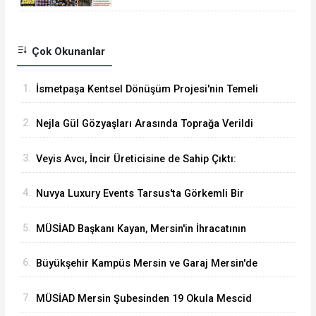
Çok Okunanlar
1.
İsmetpaşa Kentsel Dönüşüm Projesi'nin Temeli
Nihayet Atıldı
2.
Nejla Gül Gözyaşları Arasında Toprağa Verildi
3.
Veyis Avcı, İncir Üreticisine de Sahip Çıktı:
Üretici Eziliyor
4.
Nuvya Luxury Events Tarsus'ta Görkemli Bir
Törenle Açıldı
5.
MÜSİAD Başkanı Kayan, Mersin'in İhracatının
2,3 Milyar Doları Aştığını Açıkladı
6.
Büyükşehir Kampüs Mersin ve Garaj Mersin'de
Dönüşüm Eğitimlerine Devam Ediliyor
7.
MÜSİAD Mersin Şubesinden 19 Okula Mescid