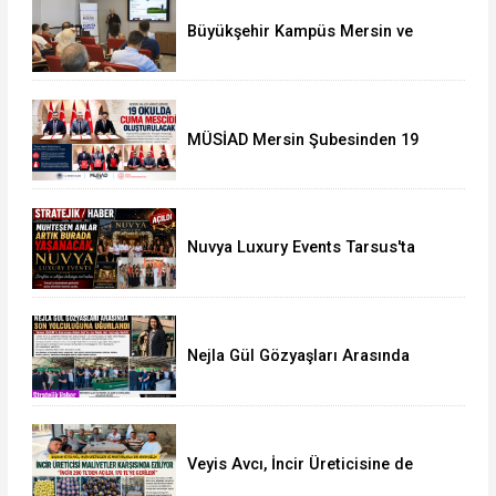
Büyükşehir Kampüs Mersin ve
Garaj Mersin'de Dönüşüm
Eğitimlerine Devam Ediliyor
MÜSİAD Mersin Şubesinden 19
Okula Mescid
Nuvya Luxury Events Tarsus'ta
Görkemli Bir Törenle Açıldı
Nejla Gül Gözyaşları Arasında
Toprağa Verildi
Veyis Avcı, İncir Üreticisine de
Sahip Çıktı: Üretici Eziliyor