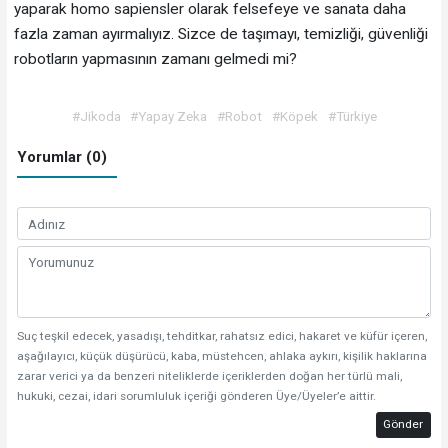
yaparak homo sapiensler olarak felsefeye ve sanata daha
fazla zaman ayırmalıyız. Sizce de taşımayı, temizliği, güvenliği
robotların yapmasının zamanı gelmedi mi?
#Jikoda
#Yapay Zeka
#Robot
#Köpek
#Türkiye
Yorumlar (0)
Suç teşkil edecek, yasadışı, tehditkar, rahatsız edici, hakaret ve küfür içeren,
aşağılayıcı, küçük düşürücü, kaba, müstehcen, ahlaka aykırı, kişilik haklarına
zarar verici ya da benzeri niteliklerde içeriklerden doğan her türlü mali,
hukuki, cezai, idari sorumluluk içeriği gönderen Üye/Üyeler’e aittir.
Gönder