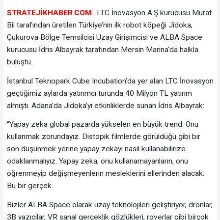
STRATEJİKHABER
.
COM
- LTC İnovasyon A.Ş kurucusu Murat
Bil tarafından üretilen Türkiye’nin ilk robot köpeği Jidoka,
Çukurova Bölge Temsilcisi Uzay Girişimcisi ve ALBA Space
kurucusu İdris Albayrak tarafından Mersin Marina’da halkla
buluştu.
İstanbul Teknopark Cube Incubation’da yer alan LTC İnovasyon
geçtiğimiz aylarda yatırımcı turunda 40 Milyon TL yatırım
almıştı. Adana’da Jidoka’yı etkinliklerde sunan İdris Albayrak:
“Yapay zeka global pazarda yükselen en büyük trend. Onu
kullanmak zorundayız. Distopik filmlerde görüldüğü gibi bir
son düşünmek yerine yapay zekayı nasıl kullanabilirize
odaklanmalıyız. Yapay zeka, onu kullanamayanların, onu
öğrenmeyip değişmeyenlerin mesleklerini ellerinden alacak.
Bu bir gerçek.
Bizler ALBA Space olarak uzay teknolojileri geliştiriyor, dronlar,
3B yazıcılar, VR sanal gerçeklik gözlükleri, roverlar gibi birçok