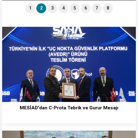
1
2
3
4
5
6
7
8
MESİAD'dan C-Prota Tebrik ve Gurur Mesajı