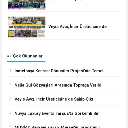
Toprağa Verildi
Veyis Avcı, İncir Üreticisine de
Sahip Çıktı: Üretici Eziliyor
Çok Okunanlar
1.
İsmetpaşa Kentsel Dönüşüm Projesi'nin Temeli
Nihayet Atıldı
2.
Nejla Gül Gözyaşları Arasında Toprağa Verildi
3.
Veyis Avcı, İncir Üreticisine de Sahip Çıktı:
Üretici Eziliyor
4.
Nuvya Luxury Events Tarsus'ta Görkemli Bir
Törenle Açıldı
5.
MÜSİAD Başkanı Kayan, Mersin'in İhracatının