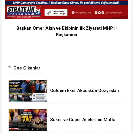
Başkan Ömer Akın ve Ekibinin İlk Ziyareti MHP İl
Başkanına
Öne Çıkanlar
Güldem Eker Akcoşkun Gözyaşları
Arasında Toprağa Verildi
Söker ve Göçer Ailelerinin Mutlu
Günü: Hamza Alp ile Ebru Evlendi