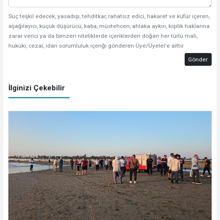
Suç teşkil edecek, yasadışı, tehditkar, rahatsız edici, hakaret ve küfür içeren,
aşağılayıcı, küçük düşürücü, kaba, müstehcen, ahlaka aykırı, kişilik haklarına
zarar verici ya da benzeri niteliklerde içeriklerden doğan her türlü mali,
hukuki, cezai, idari sorumluluk içeriği gönderen Üye/Üyeler’e aittir.
Gönder
İlginizi Çekebilir