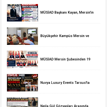
MÜSİAD Başkanı Kayan, Mersin'in
İhracatının 2,3 Milyar Doları Aştığını
Açıkladı
Büyükşehir Kampüs Mersin ve
Garaj Mersin'de Dönüşüm
Eğitimlerine Devam Ediliyor
MÜSİAD Mersin Şubesinden 19
Okula Mescid
Nuvya Luxury Events Tarsus'ta
Görkemli Bir Törenle Açıldı
Nejla Gül Gözyaşları Arasında