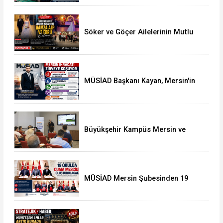
Söker ve Göçer Ailelerinin Mutlu
Günü: Hamza Alp ile Ebru Evlendi
MÜSİAD Başkanı Kayan, Mersin'in
İhracatının 2,3 Milyar Doları Aştığını
Açıkladı
Büyükşehir Kampüs Mersin ve
Garaj Mersin'de Dönüşüm
Eğitimlerine Devam Ediliyor
MÜSİAD Mersin Şubesinden 19
Okula Mescid