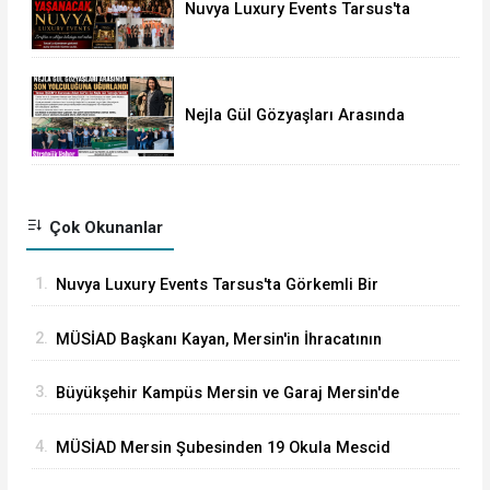
Nuvya Luxury Events Tarsus'ta
Görkemli Bir Törenle Açıldı
Nejla Gül Gözyaşları Arasında
Toprağa Verildi
Çok Okunanlar
1.
Nuvya Luxury Events Tarsus'ta Görkemli Bir
Törenle Açıldı
2.
MÜSİAD Başkanı Kayan, Mersin'in İhracatının
2,3 Milyar Doları Aştığını Açıkladı
3.
Büyükşehir Kampüs Mersin ve Garaj Mersin'de
Dönüşüm Eğitimlerine Devam Ediliyor
4.
MÜSİAD Mersin Şubesinden 19 Okula Mescid