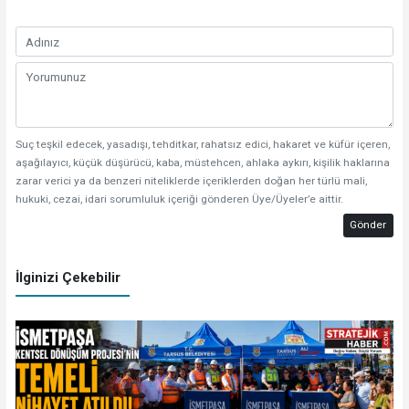
Suç teşkil edecek, yasadışı, tehditkar, rahatsız edici, hakaret ve küfür içeren,
aşağılayıcı, küçük düşürücü, kaba, müstehcen, ahlaka aykırı, kişilik haklarına
zarar verici ya da benzeri niteliklerde içeriklerden doğan her türlü mali,
hukuki, cezai, idari sorumluluk içeriği gönderen Üye/Üyeler’e aittir.
Gönder
İlginizi Çekebilir