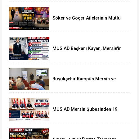
Söker ve Göçer Ailelerinin Mutlu
Günü: Hamza Alp ile Ebru Evlendi
MÜSİAD Başkanı Kayan, Mersin'in
İhracatının 2,3 Milyar Doları Aştığını
Açıkladı
Büyükşehir Kampüs Mersin ve
Garaj Mersin'de Dönüşüm
Eğitimlerine Devam Ediliyor
MÜSİAD Mersin Şubesinden 19
Okula Mescid