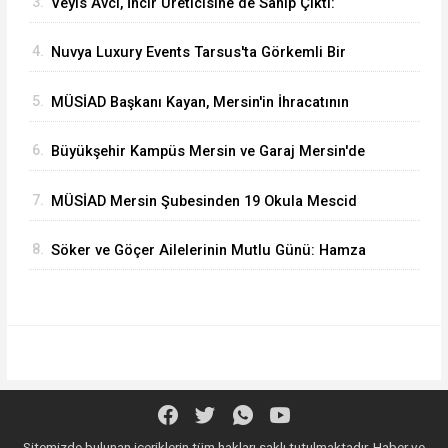
3.
Veyis Avcı, İncir Üreticisine de Sahip Çıktı:
Üretici Eziliyor
4.
Nuvya Luxury Events Tarsus'ta Görkemli Bir
Törenle Açıldı
5.
MÜSİAD Başkanı Kayan, Mersin'in İhracatının
2,3 Milyar Doları Aştığını Açıkladı
6.
Büyükşehir Kampüs Mersin ve Garaj Mersin'de
Dönüşüm Eğitimlerine Devam Ediliyor
7.
MÜSİAD Mersin Şubesinden 19 Okula Mescid
8.
Söker ve Göçer Ailelerinin Mutlu Günü: Hamza
Alp ile Ebru Evlendi
Sitemizde bulunan içeriklerin tüm hakları saklı tutulmaktadır, Haber ve