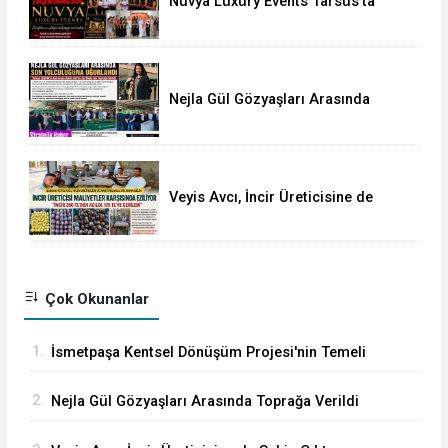
Nuvya Luxury Events Tarsus'ta
Görkemli Bir Törenle Açıldı
Nejla Gül Gözyaşları Arasında
Toprağa Verildi
Veyis Avcı, İncir Üreticisine de
Sahip Çıktı: Üretici Eziliyor
Çok Okunanlar
1.
İsmetpaşa Kentsel Dönüşüm Projesi'nin Temeli
Nihayet Atıldı
2.
Nejla Gül Gözyaşları Arasında Toprağa Verildi