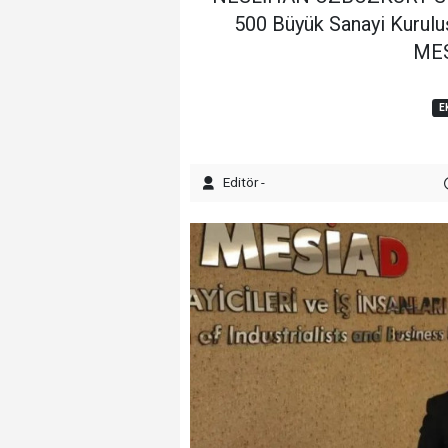
500 Büyük Sanayi Kuruluş
MES
E
Editör -