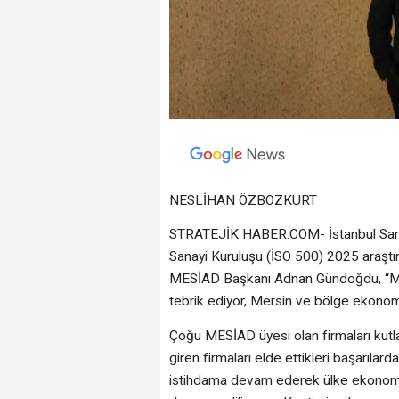
NESLİHAN ÖZBOZKURT
STRATEJİK HABER.COM- İstanbul Sanayi
Sanayi Kuruluşu (İSO 500) 2025 araştır
MESİAD Başkanı Adnan Gündoğdu, “Mersi
tebrik ediyor, Mersin ve bölge ekonomi
Çoğu MESİAD üyesi olan firmaları ku
giren firmaları elde ettikleri başarıla
istihdama devam ederek ülke ekonomisi