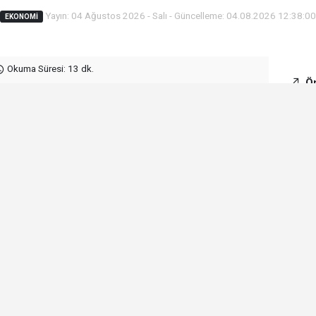
Yayın: 04 Ağustos 2026 - Salı - Güncelleme: 04.08.2026 12:38:00
EKONOMI
Okuma Süresi: 13 dk.
Ön