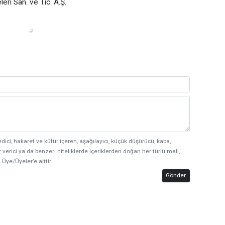
i San. ve Tic. A.Ş.
#
edici, hakaret ve küfür içeren, aşağılayıcı, küçük düşürücü, kaba,
 verici ya da benzeri niteliklerde içeriklerden doğan her türlü mali,
 Üye/Üyeler’e aittir.
Gönder