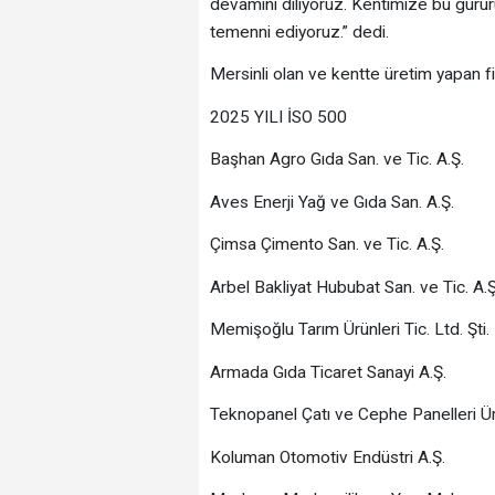
devamını diliyoruz. Kentimize bu gurur
temenni ediyoruz.” dedi.
Mersinli olan ve kentte üretim yapan fi
2025 YILI İSO 500
Başhan Agro Gıda San. ve Tic. A.Ş.
Aves Enerji Yağ ve Gıda San. A.Ş.
Çimsa Çimento San. ve Tic. A.Ş.
Arbel Bakliyat Hububat San. ve Tic. A.Ş
Memişoğlu Tarım Ürünleri Tic. Ltd. Şti.
Armada Gıda Ticaret Sanayi A.Ş.
Teknopanel Çatı ve Cephe Panelleri Üre
Koluman Otomotiv Endüstri A.Ş.