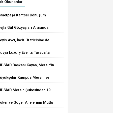
k Okunanlar
smetpaşa Kentsel Dönüşüm
rojesi'nin Temeli Nihayet Atıldı
ejla Gül Gözyaşları Arasında
oprağa Verildi
eyis Avcı, İncir Üreticisine de
ahip Çıktı: Üretici Eziliyor
uvya Luxury Events Tarsus'ta
örkemli Bir Törenle Açıldı
ÜSİAD Başkanı Kayan, Mersin'in
hracatının 2,3 Milyar Doları
üyükşehir Kampüs Mersin ve
ştığını Açıkladı
araj Mersin'de Dönüşüm
ÜSİAD Mersin Şubesinden 19
ğitimlerine Devam Ediliyor
kula Mescid
öker ve Göçer Ailelerinin Mutlu
ünü: Hamza Alp ile Ebru Evlendi