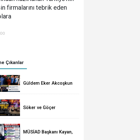
n firmalarını tebrik eden
lara
:00
e Çıkanlar
Güldem Eker Akcoşkun
Gözyaşları Arasında
Toprağa Verildi
Söker ve Göçer
Ailelerinin Mutlu Günü:
Hamza Alp ile Ebru
Evlendi
MÜSİAD Başkanı Kayan,
Mersin'in İhracatının 2,3