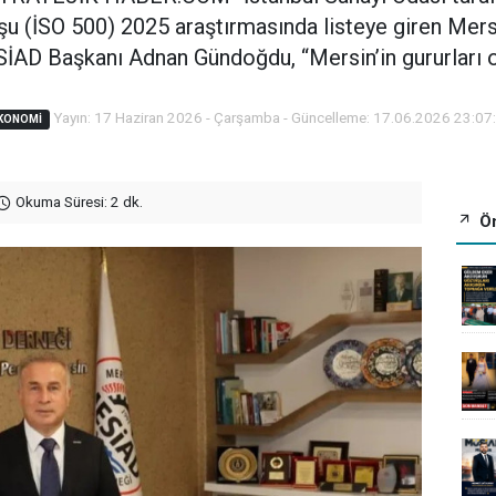
u (İSO 500) 2025 araştırmasında listeye giren Mersi
İAD Başkanı Adnan Gündoğdu, “Mersin’in gururları o
Yayın: 17 Haziran 2026 - Çarşamba - Güncelleme: 17.06.2026 23:07
KONOMI
Okuma Süresi: 2 dk.
Ön