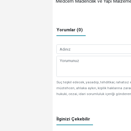
Medcem Madencilik ve Yapı Malzemeler
Yorumlar (0)
Suç teşkil edecek, yasadışı, tehditkar, rahatsız 
müstehcen, ahlaka aykırı, kişilik haklarına zarar
hukuki, cezai, idari sorumluluk içeriği gönderen
İlginizi Çekebilir